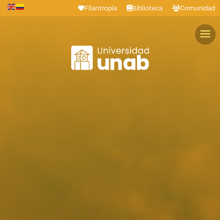
Filantropía
Biblioteca
Comunidad
Estudiantes
Profesores
Colaboradores
Graduados