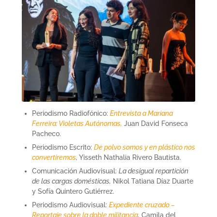
Periodismo Radiofónico:
Entrevista a Mariana
Ferreira: Violetas Autónomas,
Juan David Fonseca
Pacheco.
Periodismo Escrito:
De polvo somos y en plástico nos
convertiremos
,
Yisseth Nathalia Rivero Bautista.
Comunicación Audiovisual:
La desigual repartición
de las cargas domésticas,
Nikol Tatiana Díaz Duarte
y Sofía Quintero Gutiérrez.
Periodismo Audiovisual:
Expediente cruzado –
Reportaje sobre la doble militancia
,
Camila del