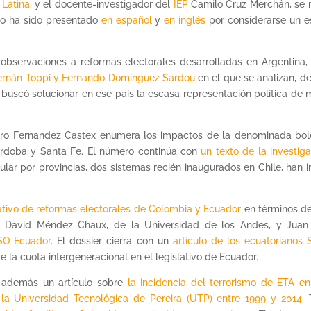
 Latina
, y el docente-investigador del
IEP
Camilo Cruz Merchán, se re
xto ha sido presentado
en español
y
en inglés
por considerarse un es
 observaciones a reformas electorales desarrolladas en Argentina,
 Hernán Toppi y Fernando Domínguez Sardou
en el que se analizan, de
buscó solucionar en ese país la escasa representación política de m
ro Fernandez Castex enumera los impactos de la denominada bolet
órdoba y Santa Fe. El número continúa con
un texto de la investi
pular por provincias, dos sistemas recién inaugurados en Chile, han
tivo de reformas electorales de Colombia y Ecuador
en términos de 
el David Méndez Chaux, de la Universidad de los Andes, y Juan
CSO Ecuador
. El dossier cierra con un
artículo de los ecuatorianos
e la cuota intergeneracional en el legislativo de Ecuador.
e además un artículo sobre
la incidencia del terrorismo de ETA e
 la Universidad Tecnológica de Pereira (UTP) entre 1999 y 2014
.