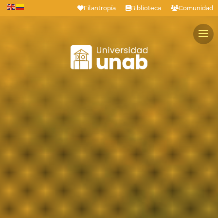
Filantropía
Biblioteca
Comunidad
Estudiantes
Profesores
Colaboradores
Graduados