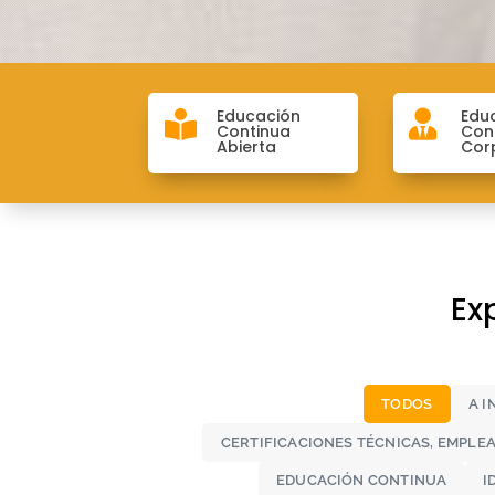
Educación
Edu


Continua
Con
Abierta
Cor
Ex
TODOS
A I
CERTIFICACIONES TÉCNICAS, EMPLE
EDUCACIÓN CONTINUA
I