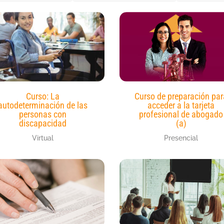
Curso: La
Curso de preparación par
autodeterminación de las
acceder a la tarjeta
personas con
profesional de abogado
discapacidad
(a)
Virtual
Presencial