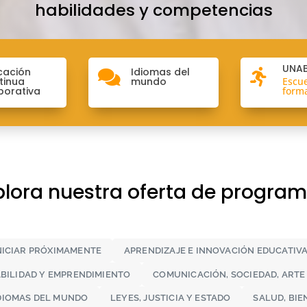
habilidades y competencias
UNAB
cación
Idiomas del


tinua
mundo
Escu
porativa
forma
plora nuestra oferta de program
NICIAR PRÓXIMAMENTE
APRENDIZAJE E INNOVACIÓN EDUCATIV
ABILIDAD Y EMPRENDIMIENTO
COMUNICACIÓN, SOCIEDAD, ARTE
DIOMAS DEL MUNDO
LEYES, JUSTICIA Y ESTADO
SALUD, BI