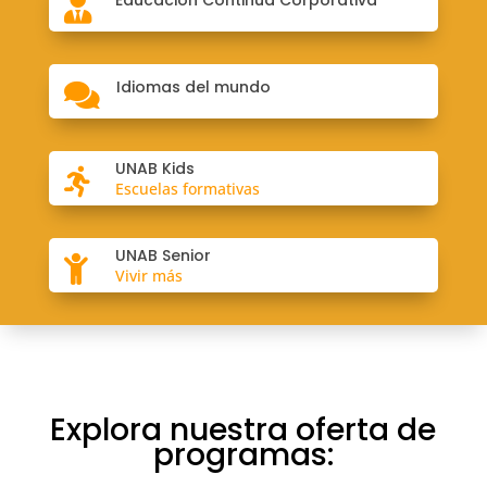
Educación Continua Corporativa

Idiomas del mundo

UNAB Kids

Escuelas formativas
UNAB Senior

Vivir más
Explora nuestra oferta de
programas: