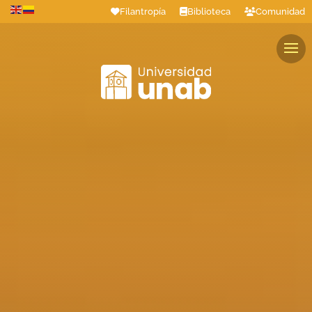
Filantropía
Biblioteca
Comunidad
Estudiantes
Profesores
Colaboradores
Graduados