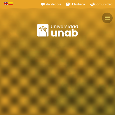
Filantropía
Biblioteca
Comunidad
Estudiantes
Profesores
Colaboradores
Graduados