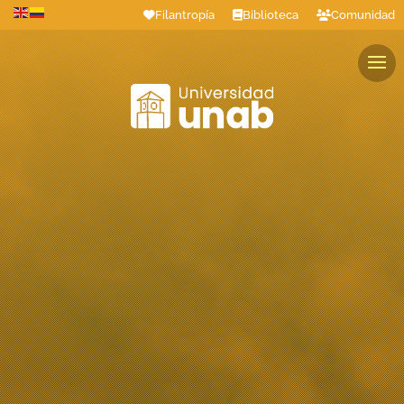
Filantropía
Biblioteca
Comunidad
Estudiantes
Profesores
Colaboradores
Graduados