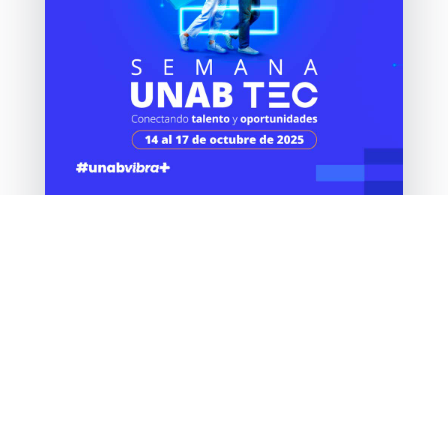
Prográmate: se acerca la versión número 14
de la Semana UNAB Tec
Oct 7, 2025
leer más