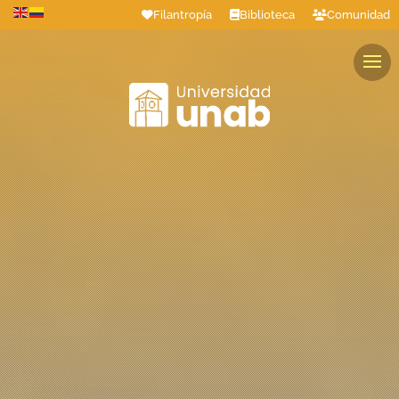
Filantropía
Biblioteca
Comunidad
Estudiantes
Profesores
Colaboradores
Graduados