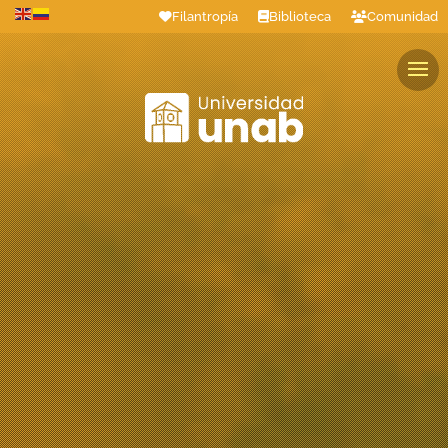
Filantropía
Biblioteca
Comunidad
Estudiantes
Profesores
Colaboradores
Graduados