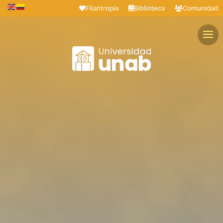
Filantropía
Biblioteca
Comunidad
Estudiantes
Profesores
Colaboradores
Graduados