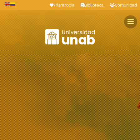
Filantropía
Biblioteca
Comunidad
Estudiantes
Profesores
Colaboradores
Graduados