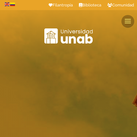
Filantropía
Biblioteca
Comunidad
Estudiantes
Profesores
Colaboradores
Graduados