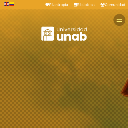
Filantropía
Biblioteca
Comunidad
Estudiantes
Profesores
Colaboradores
Graduados