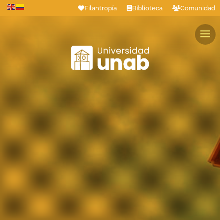
Filantropía
Biblioteca
Comunidad
Estudiantes
Profesores
Colaboradores
Graduados