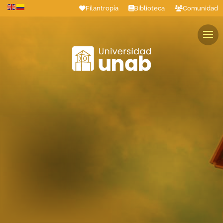
Filantropía
Biblioteca
Comunidad
Estudiantes
Profesores
Colaboradores
Graduados