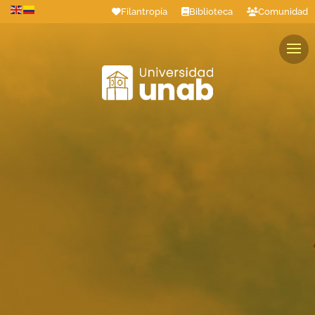
Filantropía
Biblioteca
Comunidad
Estudiantes
Profesores
Colaboradores
Graduados