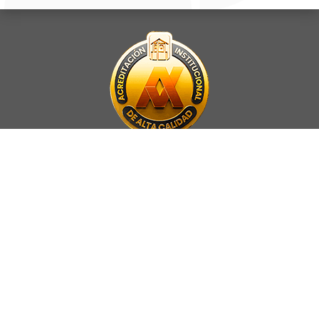
La Universidad UNAB es miembro activo del
Council for Advancement
and Support of Education
.