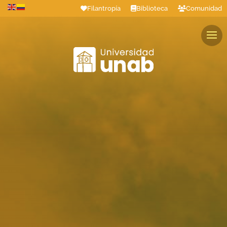
Filantropía
Biblioteca
Comunidad
Estudiantes
Profesores
Colaboradores
Graduados