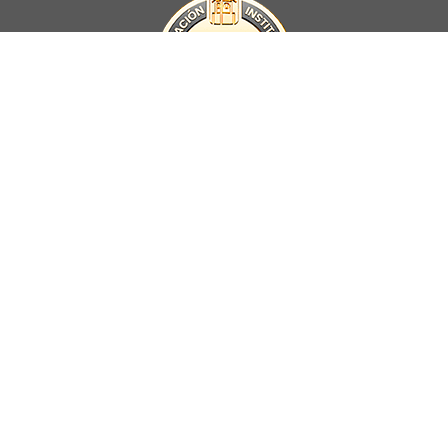
La Universidad UNAB es miembro activo del
Council for Advancement
and Support of Education
.