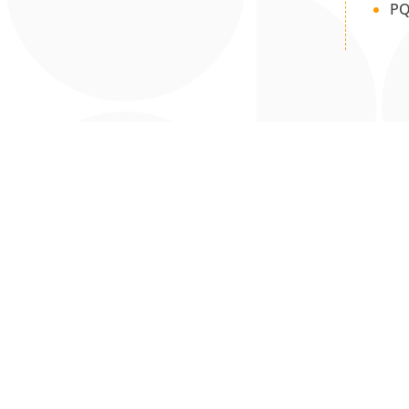
PQ
Universidad Autónoma de Bucaramanga – UNAB | Sujeta a ins