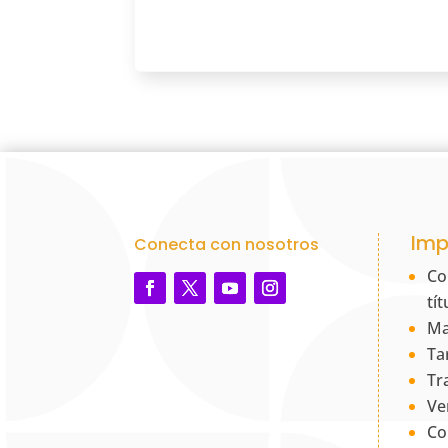
Imp
Conecta con nosotros
Co
tí
Ma
Ta
Tr
Ve
Co