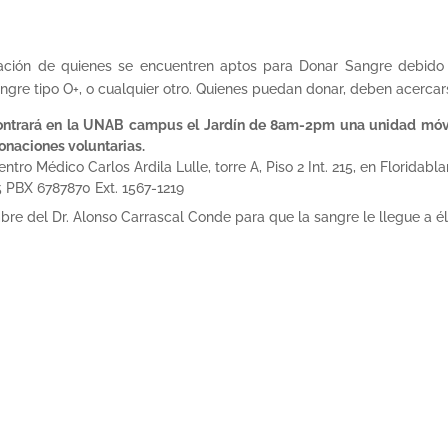
oración de quienes se encuentren aptos para Donar Sangre debido
gre tipo O+, o cualquier otro. Quienes puedan donar, deben acercar
contrará en la UNAB campus el Jardín de 8am-2pm una unidad móvil,
donaciones voluntarias.
tro Médico Carlos Ardila Lulle, torre A, Piso 2 Int. 215, en Floridab
5 PBX 6787870 Ext. 1567-1219
re del Dr. Alonso Carrascal Conde para que la sangre le llegue a él