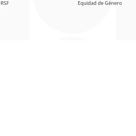
RSF
Equidad de Género
La Universidad UNAB es
miembro activo del
Council for
Advancement and Support of
Education
.
pección y vigilancia por parte del
Ministerio de Educación Nacional
| R