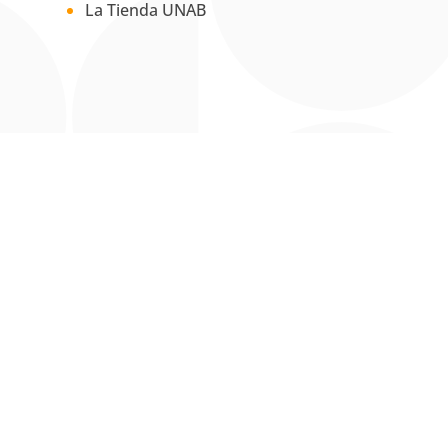
La Tienda UNAB
esolución 3284 (21 diciembre de 1956), Ministerio de Justicia |