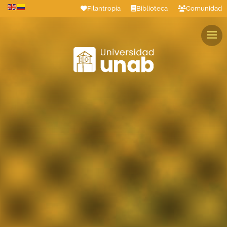
Filantropía
Biblioteca
Comunidad
Estudiantes
Profesores
Colaboradores
Graduados