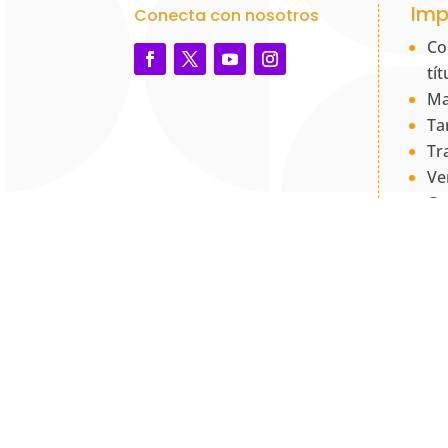
Imp
Conecta con nosotros
Co
tí
Ma
Ta
Tr
Ve
Co
PQ