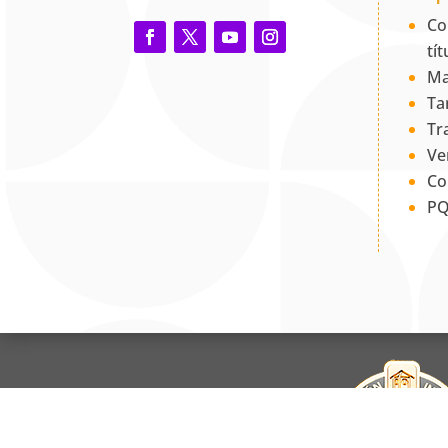
Co
tí
Ma
Ta
Tr
Ve
Co
PQ