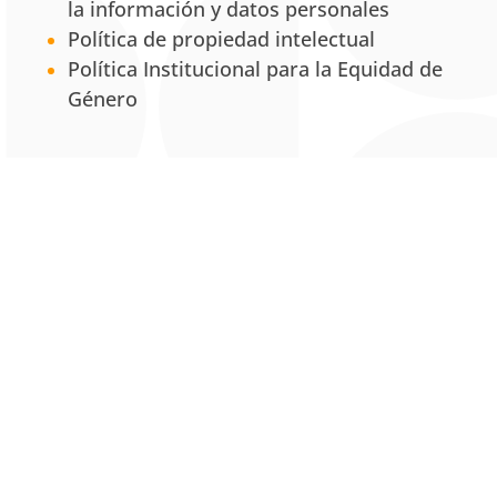
la información y datos personales
Política de propiedad intelectual
Política Institucional para la Equidad de
Género
Servicios
Centro de Conciliación y Consultorio
Jurídico
Centro de Desarrollo Empresarial
MRS: Mixed Reality Simulation
UNAB Creative
Estación 42
La Tienda UNAB