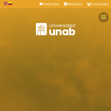
Filantropía
Biblioteca
Comunidad
Estudiantes
Profesores
Colaboradores
Graduados