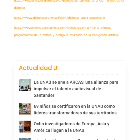
https://www.fundaciondiabetes.org/diamundial/328/que-es-el-dia-mundial-de-la-
diabetes
https://www2.diabetes.org/hitsdifferent/diabetes-tipo-1-sintomas/es
https://www.nationalgeographicla.com/ciencia/2023/10/fue-la-primera-
programadora-de-la-historia-y-predijo-la-existencia-de-la-inteligencia-artificial
Actualidad U
La UNAB se une a ARCAS, una alianza para
impulsar el talento audiovisual de
Santander
69 niños se certificaron en la UNAB como
líderes transformadores de sus territorios
Ocho investigadores de Europa, Asia y
América llegan a la UNAB