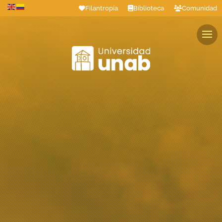
Filantropía
Biblioteca
Comunidad
Estudiantes
Profesores
Colaboradores
Graduados