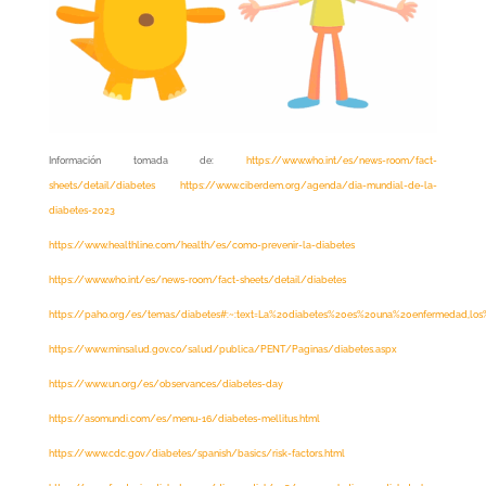
Información tomada de:
https://www.who.int/es/news-room/fact-
sheets/detail/diabetes
https://www.ciberdem.org/agenda/dia-mundial-de-la-
diabetes-2023
https://www.healthline.com/health/es/como-prevenir-la-diabetes
https://www.who.int/es/news-room/fact-sheets/detail/diabetes
https://paho.org/es/temas/diabetes#:~:text=La%20diabetes%20es%20una%20enfermedad,lo
https://www.minsalud.gov.co/salud/publica/PENT/Paginas/diabetes.aspx
https://www.un.org/es/observances/diabetes-day
https://asomundi.com/es/menu-16/diabetes-mellitus.html
https://www.cdc.gov/diabetes/spanish/basics/risk-factors.html