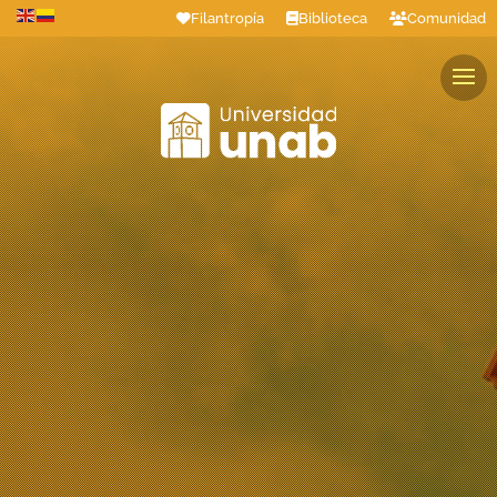
Filantropía
Biblioteca
Comunidad
Estudiantes
Profesores
Colaboradores
Graduados