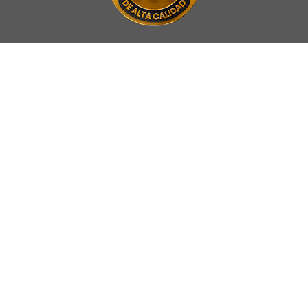
La Universidad UNAB es miembro activo del
Council for Advancement
and Support of Education
.