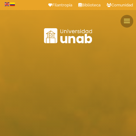
Filantropía
Biblioteca
Comunidad
Estudiantes
Profesores
Colaboradores
Graduados