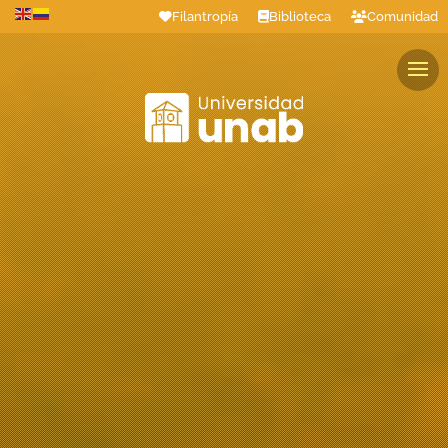
Filantropía
Biblioteca
Comunidad
Estudiantes
Profesores
Colaboradores
Graduados