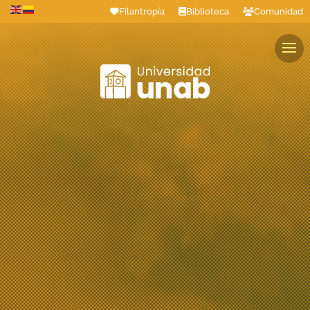
Filantropía
Biblioteca
Comunidad
Estudiantes
Profesores
Colaboradores
Graduados