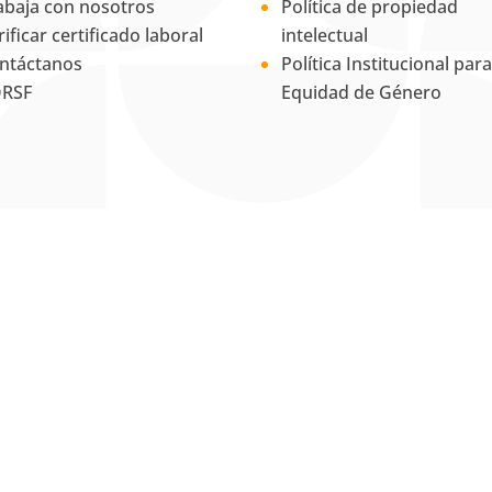
abaja con nosotros
Política de propiedad
rificar certificado laboral
intelectual
ntáctanos
Política Institucional para
RSF
Equidad de Género
La Universidad UNAB es
miembro activo del
Council for
Advancement and Support of
Education
.