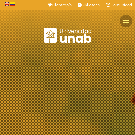
Filantropía
Biblioteca
Comunidad
Estudiantes
Profesores
Colaboradores
Graduados