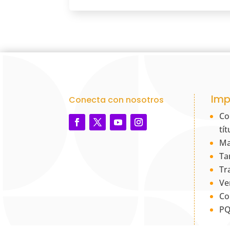
Imp
Conecta con nosotros
Co
tí
Ma
Ta
Tr
Ve
Co
PQ