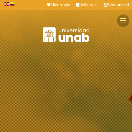
Filantropía
Biblioteca
Comunidad
Estudiantes
Profesores
Colaboradores
Graduados