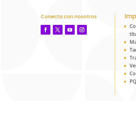
Imp
Conecta con nosotros
Co
tí
Ma
Ta
Tr
Ve
Co
PQ