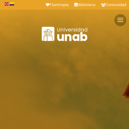
Filantropía
Biblioteca
Comunidad
Estudiantes
Profesores
Colaboradores
Graduados