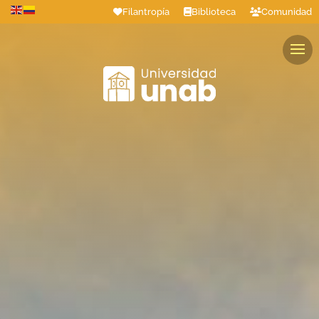
Filantropía
Biblioteca
Comunidad
Estudiantes
Profesores
Colaboradores
Graduados