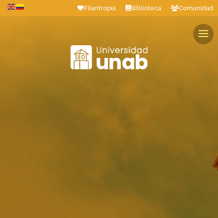
Filantropía
Biblioteca
Comunidad
Estudiantes
Profesores
Colaboradores
Graduados