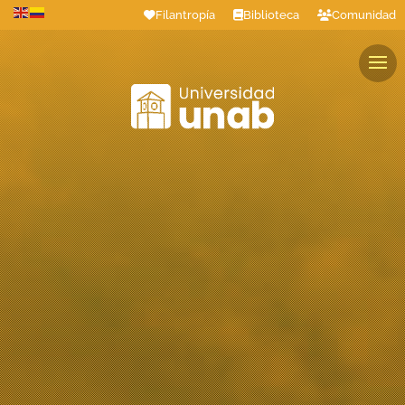
Filantropía
Biblioteca
Comunidad
Estudiantes
Profesores
Colaboradores
Graduados