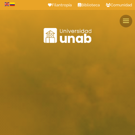
Filantropía
Biblioteca
Comunidad
Estudiantes
Profesores
Colaboradores
Graduados