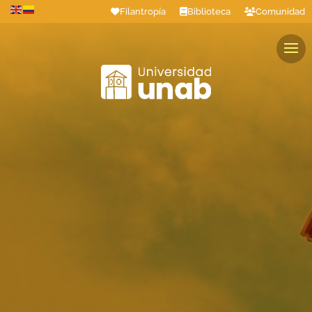
Filantropía
Biblioteca
Comunidad
Estudiantes
Profesores
Colaboradores
Graduados