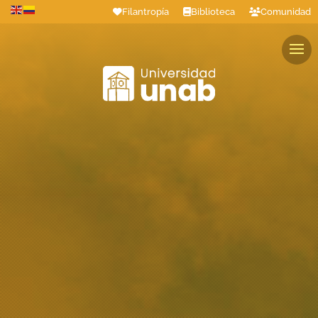
Filantropía
Biblioteca
Comunidad
Estudiantes
Profesores
Colaboradores
Graduados