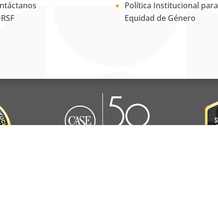
ntáctanos
Política Institucional para
RSF
Equidad de Género
La Universidad UNAB es
miembro activo del
Council for
Advancement and Support of
Education
.