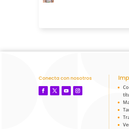
Imp
Conecta con nosotros
Co
tí
Ma
Ta
Tr
Ve