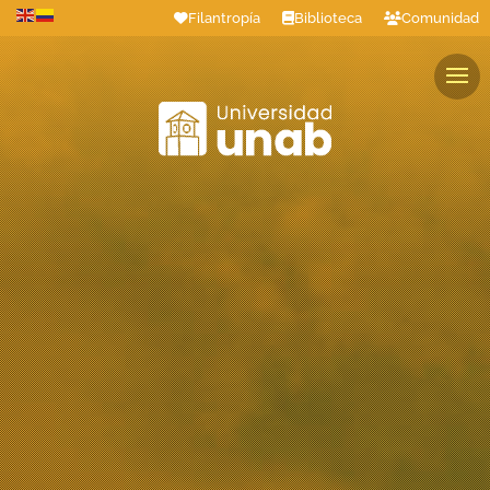
Filantropía
Biblioteca
Comunidad
Estudiantes
Profesores
Colaboradores
Graduados