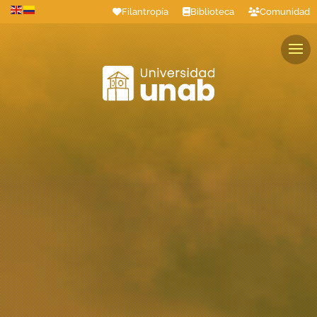
Filantropía
Biblioteca
Comunidad
Estudiantes
Profesores
Colaboradores
Graduados