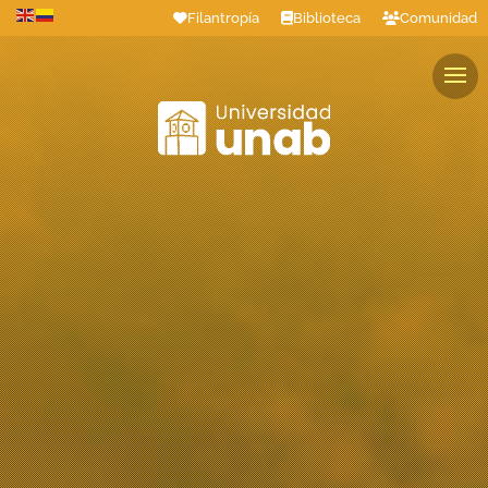
Filantropía
Biblioteca
Comunidad
Estudiantes
Profesores
Colaboradores
Graduados