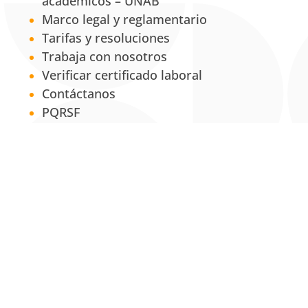
académicos – UNAB
Marco legal y reglamentario
Tarifas y resoluciones
Trabaja con nosotros
Verificar certificado laboral
Contáctanos
PQRSF
Políticas
Aviso de privacidad
Política institucional de tratamiento de
la información y datos personales
Política de propiedad intelectual
Política Institucional para la Equidad de
Género