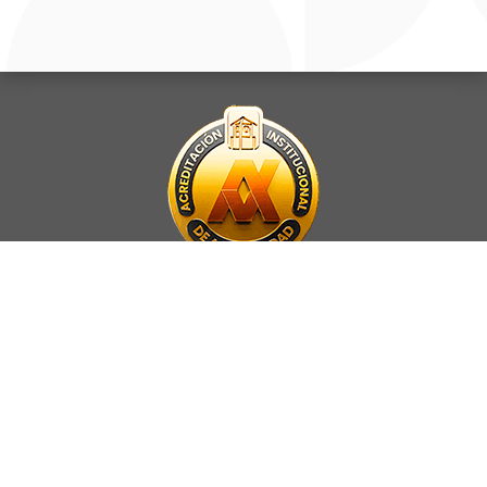
La Universidad UNAB es miembro activo del
Council for Advancement