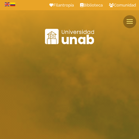
Filantropía
Biblioteca
Comunidad
Estudiantes
Profesores
Colaboradores
Graduados