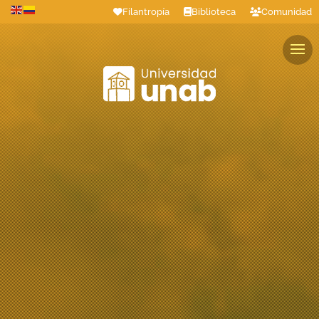
Filantropía
Biblioteca
Comunidad
Estudiantes
Profesores
Colaboradores
Graduados