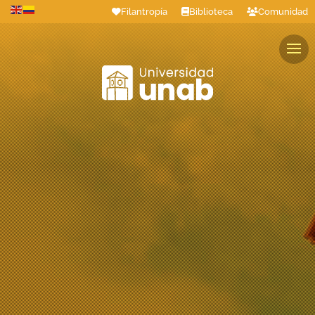
Filantropía
Biblioteca
Comunidad
Estudiantes
Profesores
Colaboradores
Graduados