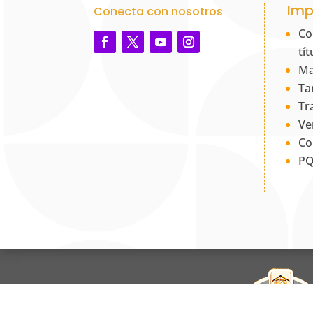
Imp
Conecta con nosotros
Co
tí
Ma
Ta
Tr
Ve
Co
PQ