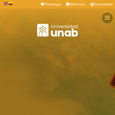
Filantropía
Biblioteca
Comunidad
Estudiantes
Profesores
Colaboradores
Graduados