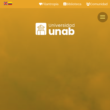
Filantropía
Biblioteca
Comunidad
Estudiantes
Profesores
Colaboradores
Graduados