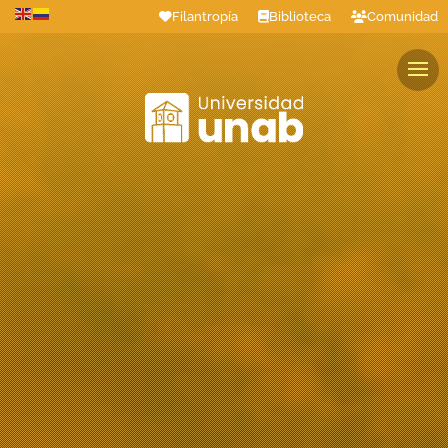
Filantropía
Biblioteca
Comunidad
Estudiantes
Profesores
Colaboradores
Graduados